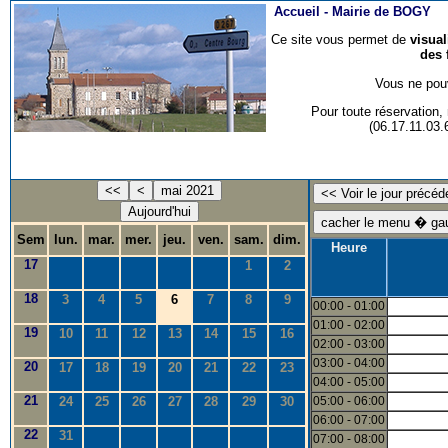
Accueil -
Mairie de BOGY
Ce site vous permet de
visua
des 
Vous ne pouv
Pour toute réservation
(06.17.11.03
<<
<
mai 2021
Aujourd'hui
Sem
lun.
mar.
mer.
jeu.
ven.
sam.
dim.
Heure
17
1
2
18
3
4
5
6
7
8
9
00:00 - 01:00
01:00 - 02:00
19
10
11
12
13
14
15
16
02:00 - 03:00
03:00 - 04:00
20
17
18
19
20
21
22
23
04:00 - 05:00
21
24
25
26
27
28
29
30
05:00 - 06:00
06:00 - 07:00
22
31
07:00 - 08:00