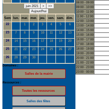
08:00 - 09:00
juin 2021
>
>>
09:00 - 10:00
Aujourd'hui
10:00 - 11:00
11:00 - 12:00
Sem
lun.
mar.
mer.
jeu.
ven.
sam.
dim.
12:00 - 13:00
22
1
2
3
4
5
6
13:00 - 14:00
14:00 - 15:00
23
7
8
9
10
11
12
13
15:00 - 16:00
16:00 - 17:00
24
14
15
16
17
18
19
20
17:00 - 18:00
25
18:00 - 19:00
21
22
23
24
25
26
27
19:00 - 20:00
26
28
29
30
20:00 - 21:00
21:00 - 22:00
Domaines :
22:00 - 23:00
23:00 - 00:00
Ressources :