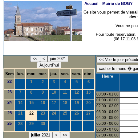
Accueil -
Mairie de BOGY
Ce site vous permet de
visua
des 
Vous ne pouv
Pour toute réservation
(06.17.11.03
<<
<
juin 2021
Aujourd'hui
Sem
lun.
mar.
mer.
jeu.
ven.
sam.
dim.
Heure
22
1
2
3
4
5
6
23
7
8
9
10
11
12
13
00:00 - 01:00
01:00 - 02:00
24
14
15
16
17
18
19
20
02:00 - 03:00
03:00 - 04:00
25
21
22
23
24
25
26
27
04:00 - 05:00
26
28
29
30
05:00 - 06:00
06:00 - 07:00
juillet 2021
>
>>
07:00 - 08:00