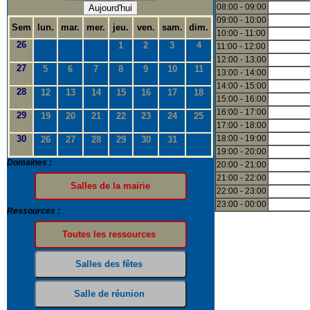
08:00 - 09:00
Aujourd'hui
09:00 - 10:00
Sem
lun.
mar.
mer.
jeu.
ven.
sam.
dim.
10:00 - 11:00
26
1
2
3
4
11:00 - 12:00
12:00 - 13:00
27
5
6
7
8
9
10
11
13:00 - 14:00
14:00 - 15:00
28
12
13
14
15
16
17
18
15:00 - 16:00
16:00 - 17:00
29
19
20
21
22
23
24
25
17:00 - 18:00
30
18:00 - 19:00
26
27
28
29
30
31
19:00 - 20:00
Domaines :
20:00 - 21:00
21:00 - 22:00
22:00 - 23:00
23:00 - 00:00
Ressources :