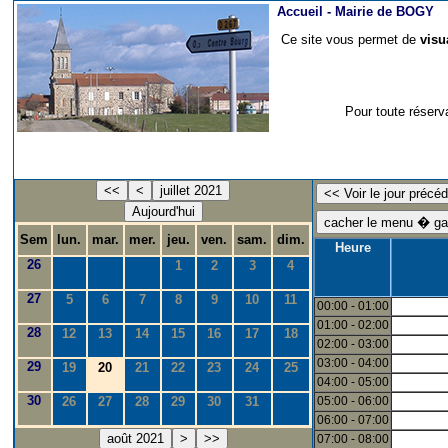
Accueil -
Mairie de BOGY
Ce site vous permet de
visu
Pour toute réserv
<<
<
juillet 2021
Aujourd'hui
Sem
lun.
mar.
mer.
jeu.
ven.
sam.
dim.
Heure
26
1
2
3
4
27
5
6
7
8
9
10
11
00:00 - 01:00
01:00 - 02:00
28
12
13
14
15
16
17
18
02:00 - 03:00
03:00 - 04:00
29
19
20
21
22
23
24
25
04:00 - 05:00
30
26
27
28
29
30
31
05:00 - 06:00
06:00 - 07:00
août 2021
>
>>
07:00 - 08:00