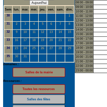
08:00 - 09:00
Aujourd'hui
09:00 - 10:00
Sem
lun.
mar.
mer.
jeu.
ven.
sam.
dim.
10:00 - 11:00
30
1
11:00 - 12:00
12:00 - 13:00
31
2
3
4
5
6
7
8
13:00 - 14:00
14:00 - 15:00
32
9
10
11
12
13
14
15
15:00 - 16:00
16:00 - 17:00
33
16
17
18
19
20
21
22
17:00 - 18:00
34
18:00 - 19:00
23
24
25
26
27
28
29
19:00 - 20:00
35
30
31
20:00 - 21:00
21:00 - 22:00
Domaines :
22:00 - 23:00
23:00 - 00:00
Ressources :