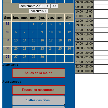
08:00 - 09:00
septembre 2021
>
>>
09:00 - 10:00
Aujourd'hui
10:00 - 11:00
11:00 - 12:00
Sem
lun.
mar.
mer.
jeu.
ven.
sam.
dim.
12:00 - 13:00
35
1
2
3
4
5
13:00 - 14:00
14:00 - 15:00
36
6
7
8
9
10
11
12
15:00 - 16:00
16:00 - 17:00
37
13
14
15
16
17
18
19
17:00 - 18:00
38
18:00 - 19:00
20
21
22
23
24
25
26
19:00 - 20:00
39
27
28
29
30
20:00 - 21:00
21:00 - 22:00
Domaines :
22:00 - 23:00
23:00 - 00:00
Ressources :