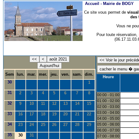
Accueil -
Mairie de BOGY
Ce site vous permet de
visua
des 
Vous ne pouv
Pour toute réservation
(06.17.11.03
<<
<
août 2021
Aujourd'hui
Sem
lun.
mar.
mer.
jeu.
ven.
sam.
dim.
Heure
30
1
31
2
3
4
5
6
7
8
00:00 - 01:00
01:00 - 02:00
32
9
10
11
12
13
14
15
02:00 - 03:00
03:00 - 04:00
33
16
17
18
19
20
21
22
04:00 - 05:00
34
23
24
25
26
27
28
29
05:00 - 06:00
06:00 - 07:00
35
30
31
07:00 - 08:00