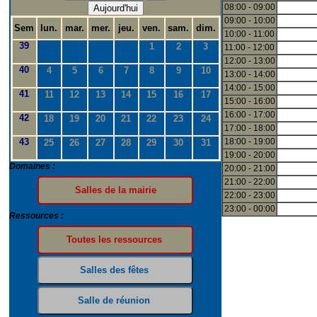
08:00 - 09:00
Aujourd'hui
09:00 - 10:00
Sem
lun.
mar.
mer.
jeu.
ven.
sam.
dim.
10:00 - 11:00
39
1
2
3
11:00 - 12:00
12:00 - 13:00
40
4
5
6
7
8
9
10
13:00 - 14:00
14:00 - 15:00
41
11
12
13
14
15
16
17
15:00 - 16:00
16:00 - 17:00
42
18
19
20
21
22
23
24
17:00 - 18:00
43
18:00 - 19:00
25
26
27
28
29
30
31
19:00 - 20:00
Domaines :
20:00 - 21:00
21:00 - 22:00
22:00 - 23:00
23:00 - 00:00
Ressources :