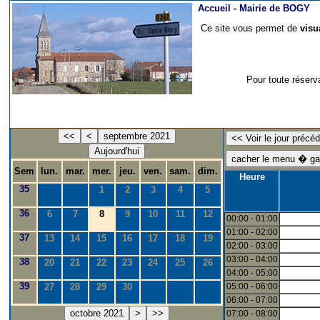
Accueil -
Mairie de BOGY
Ce site vous permet de
visu
Pour toute réserv
<<
<
septembre 2021
Aujourd'hui
Sem
lun.
mar.
mer.
jeu.
ven.
sam.
dim.
Heure
35
1
2
3
4
5
36
6
7
8
9
10
11
12
00:00 - 01:00
01:00 - 02:00
37
13
14
15
16
17
18
19
02:00 - 03:00
03:00 - 04:00
38
20
21
22
23
24
25
26
04:00 - 05:00
39
27
28
29
30
05:00 - 06:00
06:00 - 07:00
octobre 2021
>
>>
07:00 - 08:00