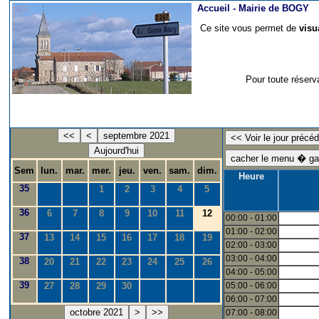
Accueil -
Mairie de BOGY
Ce site vous permet de
visu
Pour toute réserv
<<
<
septembre 2021
Aujourd'hui
Sem
lun.
mar.
mer.
jeu.
ven.
sam.
dim.
Heure
35
1
2
3
4
5
36
6
7
8
9
10
11
12
00:00 - 01:00
01:00 - 02:00
37
13
14
15
16
17
18
19
02:00 - 03:00
03:00 - 04:00
38
20
21
22
23
24
25
26
04:00 - 05:00
39
27
28
29
30
05:00 - 06:00
06:00 - 07:00
octobre 2021
>
>>
07:00 - 08:00