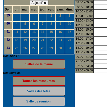
08:00 - 09:00
Aujourd'hui
09:00 - 10:00
Sem
lun.
mar.
mer.
jeu.
ven.
sam.
dim.
10:00 - 11:00
39
1
2
3
11:00 - 12:00
12:00 - 13:00
40
4
5
6
7
8
9
10
13:00 - 14:00
14:00 - 15:00
41
11
12
13
14
15
16
17
15:00 - 16:00
16:00 - 17:00
42
18
19
20
21
22
23
24
17:00 - 18:00
43
18:00 - 19:00
25
26
27
28
29
30
31
19:00 - 20:00
Domaines :
20:00 - 21:00
21:00 - 22:00
22:00 - 23:00
23:00 - 00:00
Ressources :