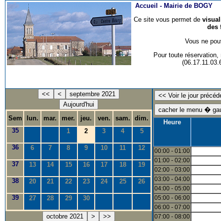
Accueil -
Mairie de BOGY
Ce site vous permet de
visua
des 
Vous ne pouv
Pour toute réservation
(06.17.11.03
<<
<
septembre 2021
Aujourd'hui
Sem
lun.
mar.
mer.
jeu.
ven.
sam.
dim.
Heure
35
1
2
3
4
5
36
6
7
8
9
10
11
12
00:00 - 01:00
01:00 - 02:00
37
13
14
15
16
17
18
19
02:00 - 03:00
03:00 - 04:00
38
20
21
22
23
24
25
26
04:00 - 05:00
39
27
28
29
30
05:00 - 06:00
06:00 - 07:00
octobre 2021
>
>>
07:00 - 08:00