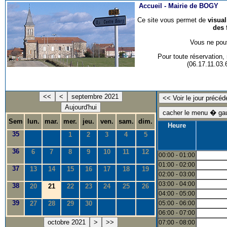
Accueil -
Mairie de BOGY
Ce site vous permet de
visua
des 
Vous ne pouv
Pour toute réservation
(06.17.11.03
<<
<
septembre 2021
Aujourd'hui
Sem
lun.
mar.
mer.
jeu.
ven.
sam.
dim.
Heure
35
1
2
3
4
5
36
6
7
8
9
10
11
12
00:00 - 01:00
01:00 - 02:00
37
13
14
15
16
17
18
19
02:00 - 03:00
03:00 - 04:00
38
20
21
22
23
24
25
26
04:00 - 05:00
39
27
28
29
30
05:00 - 06:00
06:00 - 07:00
octobre 2021
>
>>
07:00 - 08:00