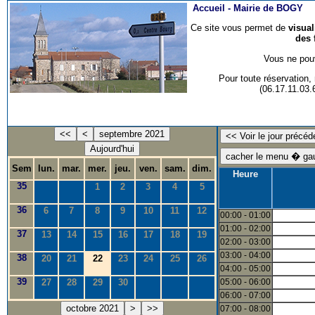
Accueil -
Mairie de BOGY
Ce site vous permet de
visua
des 
Vous ne pouv
Pour toute réservation
(06.17.11.03
<<
<
septembre 2021
Aujourd'hui
Sem
lun.
mar.
mer.
jeu.
ven.
sam.
dim.
Heure
35
1
2
3
4
5
36
6
7
8
9
10
11
12
00:00 - 01:00
01:00 - 02:00
37
13
14
15
16
17
18
19
02:00 - 03:00
03:00 - 04:00
38
20
21
22
23
24
25
26
04:00 - 05:00
39
27
28
29
30
05:00 - 06:00
06:00 - 07:00
octobre 2021
>
>>
07:00 - 08:00