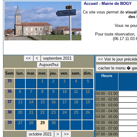
Accueil -
Mairie de BOGY
Ce site vous permet de
visua
des 
Vous ne pouv
Pour toute réservation
(06.17.11.03
<<
<
septembre 2021
Aujourd'hui
Sem
lun.
mar.
mer.
jeu.
ven.
sam.
dim.
Heure
35
1
2
3
4
5
36
6
7
8
9
10
11
12
00:00 - 01:00
01:00 - 02:00
37
13
14
15
16
17
18
19
02:00 - 03:00
03:00 - 04:00
38
20
21
22
23
24
25
26
04:00 - 05:00
39
27
28
29
30
05:00 - 06:00
06:00 - 07:00
octobre 2021
>
>>
07:00 - 08:00