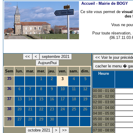
Accueil -
Mairie de BOGY
Ce site vous permet de
visua
des 
Vous ne pouv
Pour toute réservation
(06.17.11.03
<<
<
septembre 2021
Aujourd'hui
Sem
lun.
mar.
mer.
jeu.
ven.
sam.
dim.
Heure
35
1
2
3
4
5
36
6
7
8
9
10
11
12
00:00 - 01:00
01:00 - 02:00
37
13
14
15
16
17
18
19
02:00 - 03:00
03:00 - 04:00
38
20
21
22
23
24
25
26
04:00 - 05:00
39
27
28
29
30
05:00 - 06:00
06:00 - 07:00
octobre 2021
>
>>
07:00 - 08:00