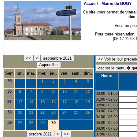
Accueil -
Mairie de BOGY
Ce site vous permet de
visua
des 
Vous ne pouv
Pour toute réservation
(06.17.11.03
<<
<
septembre 2021
Aujourd'hui
Sem
lun.
mar.
mer.
jeu.
ven.
sam.
dim.
Heure
35
1
2
3
4
5
36
6
7
8
9
10
11
12
00:00 - 01:00
01:00 - 02:00
37
13
14
15
16
17
18
19
02:00 - 03:00
03:00 - 04:00
38
20
21
22
23
24
25
26
04:00 - 05:00
39
27
28
29
30
05:00 - 06:00
06:00 - 07:00
octobre 2021
>
>>
07:00 - 08:00