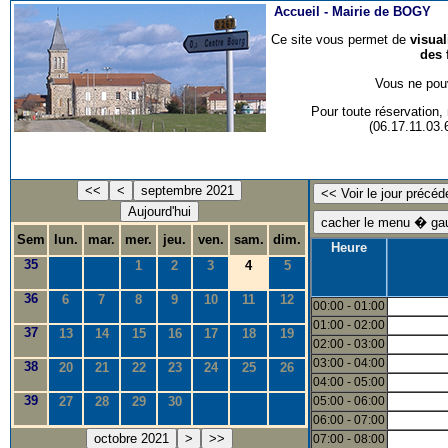
Accueil -
Mairie de BOGY
Ce site vous permet de
visua
des 
Vous ne pouv
Pour toute réservation
(06.17.11.03
<<
<
septembre 2021
Aujourd'hui
Sem
lun.
mar.
mer.
jeu.
ven.
sam.
dim.
Heure
35
1
2
3
4
5
36
6
7
8
9
10
11
12
00:00 - 01:00
01:00 - 02:00
37
13
14
15
16
17
18
19
02:00 - 03:00
03:00 - 04:00
38
20
21
22
23
24
25
26
04:00 - 05:00
39
27
28
29
30
05:00 - 06:00
06:00 - 07:00
octobre 2021
>
>>
07:00 - 08:00