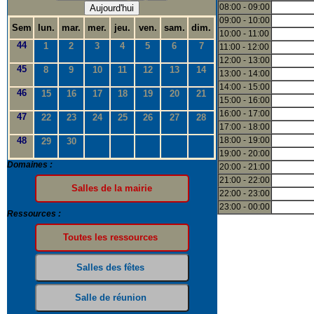
08:00 - 09:00
Aujourd'hui
09:00 - 10:00
Sem
lun.
mar.
mer.
jeu.
ven.
sam.
dim.
10:00 - 11:00
44
1
2
3
4
5
6
7
11:00 - 12:00
12:00 - 13:00
45
8
9
10
11
12
13
14
13:00 - 14:00
14:00 - 15:00
46
15
16
17
18
19
20
21
15:00 - 16:00
16:00 - 17:00
47
22
23
24
25
26
27
28
17:00 - 18:00
48
18:00 - 19:00
29
30
19:00 - 20:00
Domaines :
20:00 - 21:00
21:00 - 22:00
22:00 - 23:00
23:00 - 00:00
Ressources :