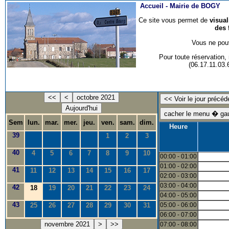
Accueil -
Mairie de BOGY
Ce site vous permet de
visua
des 
Vous ne pouv
Pour toute réservation
(06.17.11.03
<<
<
octobre 2021
Aujourd'hui
Sem
lun.
mar.
mer.
jeu.
ven.
sam.
dim.
Heure
39
1
2
3
40
4
5
6
7
8
9
10
00:00 - 01:00
01:00 - 02:00
41
11
12
13
14
15
16
17
02:00 - 03:00
03:00 - 04:00
42
18
19
20
21
22
23
24
04:00 - 05:00
43
25
26
27
28
29
30
31
05:00 - 06:00
06:00 - 07:00
novembre 2021
>
>>
07:00 - 08:00