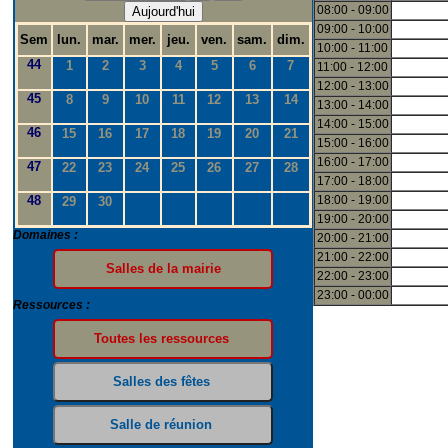
08:00 - 09:00
Aujourd'hui
09:00 - 10:00
Sem
lun.
mar.
mer.
jeu.
ven.
sam.
dim.
10:00 - 11:00
44
1
2
3
4
5
6
7
11:00 - 12:00
12:00 - 13:00
45
8
9
10
11
12
13
14
13:00 - 14:00
14:00 - 15:00
46
15
16
17
18
19
20
21
15:00 - 16:00
16:00 - 17:00
47
22
23
24
25
26
27
28
17:00 - 18:00
48
18:00 - 19:00
29
30
19:00 - 20:00
Domaines :
20:00 - 21:00
21:00 - 22:00
22:00 - 23:00
23:00 - 00:00
Ressources :