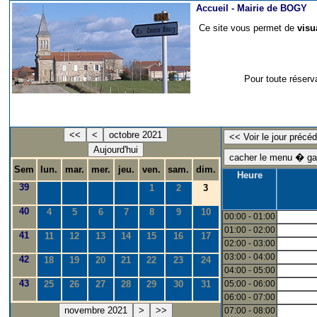
Accueil -
Mairie de BOGY
Ce site vous permet de
visu
Pour toute réserv
<<
<
octobre 2021
Aujourd'hui
Sem
lun.
mar.
mer.
jeu.
ven.
sam.
dim.
Heure
39
1
2
3
40
4
5
6
7
8
9
10
00:00 - 01:00
01:00 - 02:00
41
11
12
13
14
15
16
17
02:00 - 03:00
03:00 - 04:00
42
18
19
20
21
22
23
24
04:00 - 05:00
43
25
26
27
28
29
30
31
05:00 - 06:00
06:00 - 07:00
novembre 2021
>
>>
07:00 - 08:00