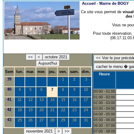
Accueil -
Mairie de BOGY
Ce site vous permet de
visua
des 
Vous ne pouv
Pour toute réservation
(06.17.11.03
<<
<
octobre 2021
Aujourd'hui
Sem
lun.
mar.
mer.
jeu.
ven.
sam.
dim.
Heure
39
1
2
3
40
4
5
6
7
8
9
10
00:00 - 01:00
01:00 - 02:00
41
11
12
13
14
15
16
17
02:00 - 03:00
03:00 - 04:00
42
18
19
20
21
22
23
24
04:00 - 05:00
43
25
26
27
28
29
30
31
05:00 - 06:00
06:00 - 07:00
novembre 2021
>
>>
07:00 - 08:00