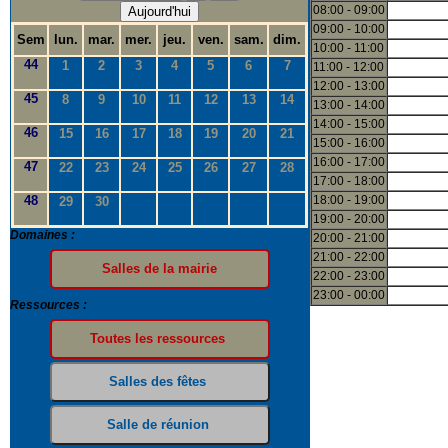
08:00 - 09:00
Aujourd'hui
09:00 - 10:00
Sem
lun.
mar.
mer.
jeu.
ven.
sam.
dim.
10:00 - 11:00
44
1
2
3
4
5
6
7
11:00 - 12:00
12:00 - 13:00
45
8
9
10
11
12
13
14
13:00 - 14:00
14:00 - 15:00
46
15
16
17
18
19
20
21
15:00 - 16:00
16:00 - 17:00
47
22
23
24
25
26
27
28
17:00 - 18:00
48
18:00 - 19:00
29
30
19:00 - 20:00
Domaines :
20:00 - 21:00
21:00 - 22:00
22:00 - 23:00
23:00 - 00:00
Ressources :