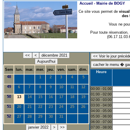
Accueil -
Mairie de BOGY
Ce site vous permet de
visua
des 
Vous ne pouv
Pour toute réservation
(06.17.11.03
<<
<
décembre 2021
Aujourd'hui
Sem
lun.
mar.
mer.
jeu.
ven.
sam.
dim.
Heure
48
1
2
3
4
5
49
6
7
8
9
10
11
12
00:00 - 01:00
01:00 - 02:00
50
13
14
15
16
17
18
19
02:00 - 03:00
03:00 - 04:00
51
20
21
22
23
24
25
26
04:00 - 05:00
52
27
28
29
30
31
05:00 - 06:00
06:00 - 07:00
janvier 2022
>
>>
07:00 - 08:00