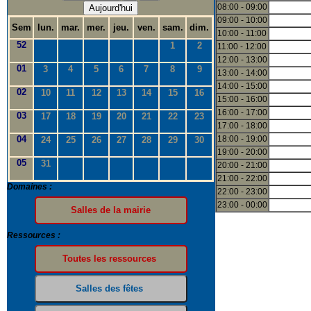
08:00 - 09:00
Aujourd'hui
09:00 - 10:00
Sem
lun.
mar.
mer.
jeu.
ven.
sam.
dim.
10:00 - 11:00
52
1
2
11:00 - 12:00
12:00 - 13:00
01
3
4
5
6
7
8
9
13:00 - 14:00
14:00 - 15:00
02
10
11
12
13
14
15
16
15:00 - 16:00
16:00 - 17:00
03
17
18
19
20
21
22
23
17:00 - 18:00
04
18:00 - 19:00
24
25
26
27
28
29
30
19:00 - 20:00
05
31
20:00 - 21:00
21:00 - 22:00
Domaines :
22:00 - 23:00
23:00 - 00:00
Ressources :