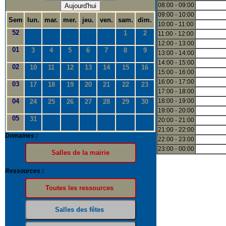
08:00 - 09:00
Aujourd'hui
09:00 - 10:00
Sem
lun.
mar.
mer.
jeu.
ven.
sam.
dim.
10:00 - 11:00
52
1
2
11:00 - 12:00
12:00 - 13:00
01
3
4
5
6
7
8
9
13:00 - 14:00
14:00 - 15:00
02
10
11
12
13
14
15
16
15:00 - 16:00
16:00 - 17:00
03
17
18
19
20
21
22
23
17:00 - 18:00
04
18:00 - 19:00
24
25
26
27
28
29
30
19:00 - 20:00
05
31
20:00 - 21:00
21:00 - 22:00
Domaines :
22:00 - 23:00
23:00 - 00:00
Ressources :