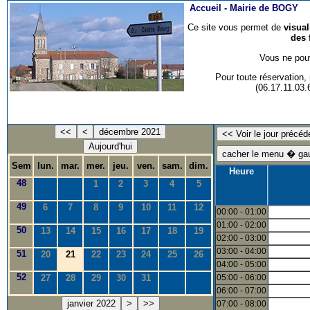
Accueil -
Mairie de BOGY
Ce site vous permet de
visua
des 
Vous ne pouv
Pour toute réservation
(06.17.11.03
<<
<
décembre 2021
Aujourd'hui
Sem
lun.
mar.
mer.
jeu.
ven.
sam.
dim.
Heure
48
1
2
3
4
5
49
6
7
8
9
10
11
12
00:00 - 01:00
01:00 - 02:00
50
13
14
15
16
17
18
19
02:00 - 03:00
03:00 - 04:00
51
20
21
22
23
24
25
26
04:00 - 05:00
52
27
28
29
30
31
05:00 - 06:00
06:00 - 07:00
janvier 2022
>
>>
07:00 - 08:00