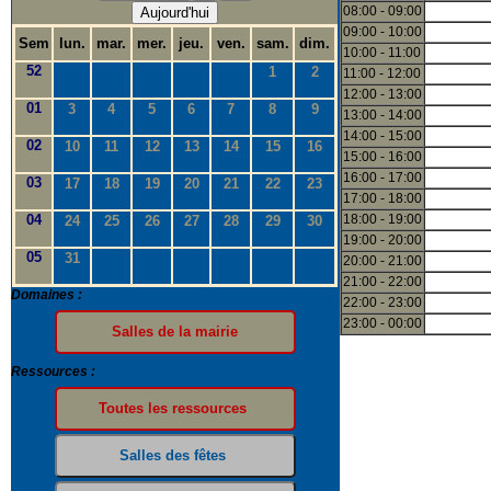
08:00 - 09:00
Aujourd'hui
09:00 - 10:00
Sem
lun.
mar.
mer.
jeu.
ven.
sam.
dim.
10:00 - 11:00
52
1
2
11:00 - 12:00
12:00 - 13:00
01
3
4
5
6
7
8
9
13:00 - 14:00
14:00 - 15:00
02
10
11
12
13
14
15
16
15:00 - 16:00
16:00 - 17:00
03
17
18
19
20
21
22
23
17:00 - 18:00
04
18:00 - 19:00
24
25
26
27
28
29
30
19:00 - 20:00
05
31
20:00 - 21:00
21:00 - 22:00
Domaines :
22:00 - 23:00
23:00 - 00:00
Ressources :