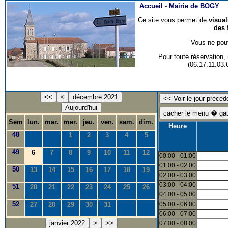
Accueil -
Mairie de BOGY
Ce site vous permet de
visua
des 
Vous ne pouv
Pour toute réservation
(06.17.11.03
<<
<
décembre 2021
Aujourd'hui
Sem
lun.
mar.
mer.
jeu.
ven.
sam.
dim.
Heure
48
1
2
3
4
5
49
6
7
8
9
10
11
12
00:00 - 01:00
01:00 - 02:00
50
13
14
15
16
17
18
19
02:00 - 03:00
03:00 - 04:00
51
20
21
22
23
24
25
26
04:00 - 05:00
52
27
28
29
30
31
05:00 - 06:00
06:00 - 07:00
janvier 2022
>
>>
07:00 - 08:00