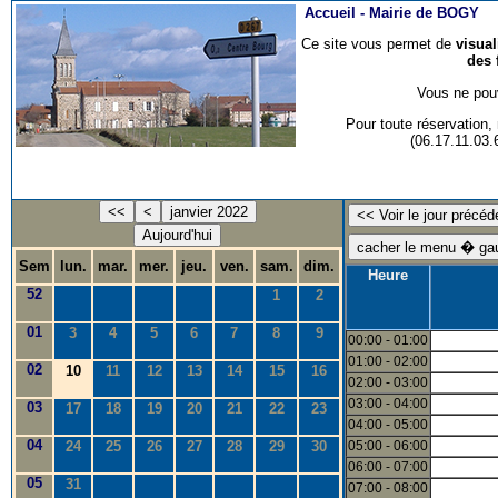
Accueil -
Mairie de BOGY
Ce site vous permet de
visua
des 
Vous ne pouv
Pour toute réservation
(06.17.11.03
<<
<
janvier 2022
Aujourd'hui
Sem
lun.
mar.
mer.
jeu.
ven.
sam.
dim.
Heure
52
1
2
01
3
4
5
6
7
8
9
00:00 - 01:00
01:00 - 02:00
02
10
11
12
13
14
15
16
02:00 - 03:00
03:00 - 04:00
03
17
18
19
20
21
22
23
04:00 - 05:00
04
24
25
26
27
28
29
30
05:00 - 06:00
06:00 - 07:00
05
31
07:00 - 08:00