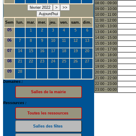
08:00 - 09:00
février 2022
>
>>
09:00 - 10:00
Aujourd'hui
10:00 - 11:00
11:00 - 12:00
Sem
lun.
mar.
mer.
jeu.
ven.
sam.
dim.
12:00 - 13:00
05
1
2
3
4
5
6
13:00 - 14:00
14:00 - 15:00
06
7
8
9
10
11
12
13
15:00 - 16:00
16:00 - 17:00
07
14
15
16
17
18
19
20
17:00 - 18:00
08
18:00 - 19:00
21
22
23
24
25
26
27
19:00 - 20:00
09
28
20:00 - 21:00
21:00 - 22:00
Domaines :
22:00 - 23:00
23:00 - 00:00
Ressources :