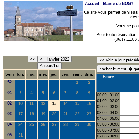
Accueil -
Mairie de BOGY
Ce site vous permet de
visua
des 
Vous ne pouv
Pour toute réservation
(06.17.11.03
<<
<
janvier 2022
Aujourd'hui
Sem
lun.
mar.
mer.
jeu.
ven.
sam.
dim.
Heure
52
1
2
01
3
4
5
6
7
8
9
00:00 - 01:00
01:00 - 02:00
02
10
11
12
13
14
15
16
02:00 - 03:00
03:00 - 04:00
03
17
18
19
20
21
22
23
04:00 - 05:00
04
24
25
26
27
28
29
30
05:00 - 06:00
06:00 - 07:00
05
31
07:00 - 08:00