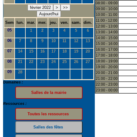
08:00 - 09:00
février 2022
>
>>
09:00 - 10:00
Aujourd'hui
10:00 - 11:00
11:00 - 12:00
Sem
lun.
mar.
mer.
jeu.
ven.
sam.
dim.
12:00 - 13:00
05
1
2
3
4
5
6
13:00 - 14:00
14:00 - 15:00
06
7
8
9
10
11
12
13
15:00 - 16:00
16:00 - 17:00
07
14
15
16
17
18
19
20
17:00 - 18:00
08
18:00 - 19:00
21
22
23
24
25
26
27
19:00 - 20:00
09
28
20:00 - 21:00
21:00 - 22:00
Domaines :
22:00 - 23:00
23:00 - 00:00
Ressources :