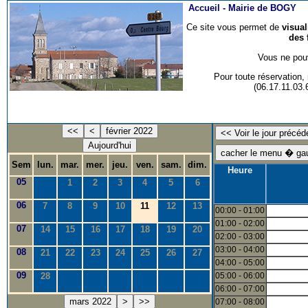
Accueil -
Mairie de BOGY
Ce site vous permet de
visua
des 
Vous ne pouv
Pour toute réservation
(06.17.11.03
<<
<
février 2022
Aujourd'hui
Sem
lun.
mar.
mer.
jeu.
ven.
sam.
dim.
Heure
05
1
2
3
4
5
6
06
7
8
9
10
11
12
13
00:00 - 01:00
01:00 - 02:00
07
14
15
16
17
18
19
20
02:00 - 03:00
03:00 - 04:00
08
21
22
23
24
25
26
27
04:00 - 05:00
09
28
05:00 - 06:00
06:00 - 07:00
mars 2022
>
>>
07:00 - 08:00