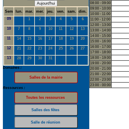
08:00 - 09:00
Aujourd'hui
09:00 - 10:00
Sem
lun.
mar.
mer.
jeu.
ven.
sam.
dim.
10:00 - 11:00
09
1
2
3
4
5
6
11:00 - 12:00
12:00 - 13:00
10
7
8
9
10
11
12
13
13:00 - 14:00
14:00 - 15:00
11
14
15
16
17
18
19
20
15:00 - 16:00
16:00 - 17:00
12
21
22
23
24
25
26
27
17:00 - 18:00
13
18:00 - 19:00
28
29
30
31
19:00 - 20:00
Domaines :
20:00 - 21:00
21:00 - 22:00
22:00 - 23:00
23:00 - 00:00
Ressources :