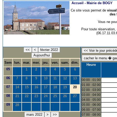
Accueil -
Mairie de BOGY
Ce site vous permet de
visua
des 
Vous ne pouv
Pour toute réservation
(06.17.11.03
<<
<
février 2022
Aujourd'hui
Sem
lun.
mar.
mer.
jeu.
ven.
sam.
dim.
Heure
05
1
2
3
4
5
6
06
7
8
9
10
11
12
13
00:00 - 01:00
01:00 - 02:00
07
14
15
16
17
18
19
20
02:00 - 03:00
03:00 - 04:00
08
21
22
23
24
25
26
27
04:00 - 05:00
09
28
05:00 - 06:00
06:00 - 07:00
mars 2022
>
>>
07:00 - 08:00