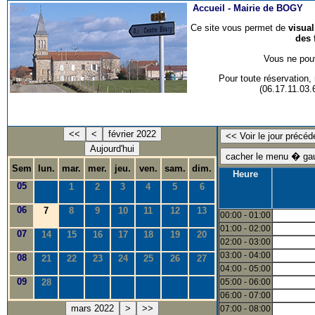
Accueil -
Mairie de BOGY
Ce site vous permet de
visua
des 
Vous ne pouv
Pour toute réservation
(06.17.11.03
<<
<
février 2022
Aujourd'hui
Sem
lun.
mar.
mer.
jeu.
ven.
sam.
dim.
Heure
05
1
2
3
4
5
6
06
7
8
9
10
11
12
13
00:00 - 01:00
01:00 - 02:00
07
14
15
16
17
18
19
20
02:00 - 03:00
03:00 - 04:00
08
21
22
23
24
25
26
27
04:00 - 05:00
09
28
05:00 - 06:00
06:00 - 07:00
mars 2022
>
>>
07:00 - 08:00