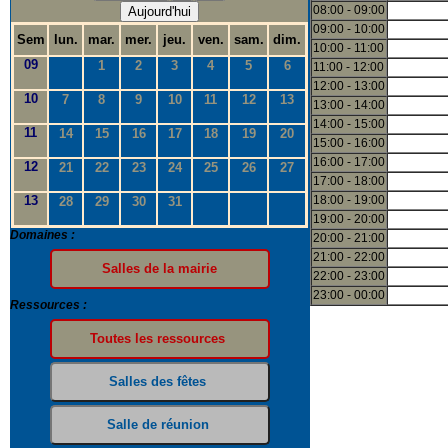
08:00 - 09:00
Aujourd'hui
09:00 - 10:00
Sem
lun.
mar.
mer.
jeu.
ven.
sam.
dim.
10:00 - 11:00
09
1
2
3
4
5
6
11:00 - 12:00
12:00 - 13:00
10
7
8
9
10
11
12
13
13:00 - 14:00
14:00 - 15:00
11
14
15
16
17
18
19
20
15:00 - 16:00
16:00 - 17:00
12
21
22
23
24
25
26
27
17:00 - 18:00
13
18:00 - 19:00
28
29
30
31
19:00 - 20:00
Domaines :
20:00 - 21:00
21:00 - 22:00
22:00 - 23:00
23:00 - 00:00
Ressources :