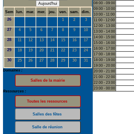
08:00 - 09:00
Aujourd'hui
09:00 - 10:00
Sem
lun.
mar.
mer.
jeu.
ven.
sam.
dim.
10:00 - 11:00
26
1
2
3
11:00 - 12:00
12:00 - 13:00
27
4
5
6
7
8
9
10
13:00 - 14:00
14:00 - 15:00
28
11
12
13
14
15
16
17
15:00 - 16:00
16:00 - 17:00
29
18
19
20
21
22
23
24
17:00 - 18:00
30
18:00 - 19:00
25
26
27
28
29
30
31
19:00 - 20:00
Domaines :
20:00 - 21:00
21:00 - 22:00
22:00 - 23:00
23:00 - 00:00
Ressources :