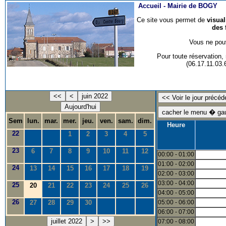
Accueil -
Mairie de BOGY
Ce site vous permet de
visua
des 
Vous ne pouv
Pour toute réservation
(06.17.11.03
<<
<
juin 2022
Aujourd'hui
Sem
lun.
mar.
mer.
jeu.
ven.
sam.
dim.
Heure
22
1
2
3
4
5
23
6
7
8
9
10
11
12
00:00 - 01:00
01:00 - 02:00
24
13
14
15
16
17
18
19
02:00 - 03:00
03:00 - 04:00
25
20
21
22
23
24
25
26
04:00 - 05:00
26
27
28
29
30
05:00 - 06:00
06:00 - 07:00
juillet 2022
>
>>
07:00 - 08:00