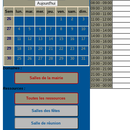
08:00 - 09:00
Aujourd'hui
09:00 - 10:00
Sem
lun.
mar.
mer.
jeu.
ven.
sam.
dim.
10:00 - 11:00
26
1
2
3
11:00 - 12:00
12:00 - 13:00
27
4
5
6
7
8
9
10
13:00 - 14:00
14:00 - 15:00
28
11
12
13
14
15
16
17
15:00 - 16:00
16:00 - 17:00
29
18
19
20
21
22
23
24
17:00 - 18:00
30
18:00 - 19:00
25
26
27
28
29
30
31
19:00 - 20:00
Domaines :
20:00 - 21:00
21:00 - 22:00
22:00 - 23:00
23:00 - 00:00
Ressources :