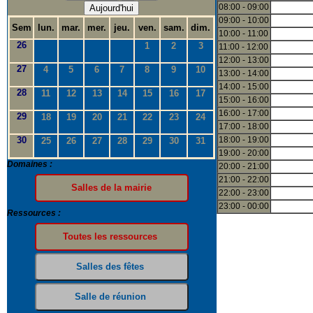
08:00 - 09:00
Aujourd'hui
09:00 - 10:00
Sem
lun.
mar.
mer.
jeu.
ven.
sam.
dim.
10:00 - 11:00
26
1
2
3
11:00 - 12:00
12:00 - 13:00
27
4
5
6
7
8
9
10
13:00 - 14:00
14:00 - 15:00
28
11
12
13
14
15
16
17
15:00 - 16:00
16:00 - 17:00
29
18
19
20
21
22
23
24
17:00 - 18:00
30
18:00 - 19:00
25
26
27
28
29
30
31
19:00 - 20:00
Domaines :
20:00 - 21:00
21:00 - 22:00
22:00 - 23:00
23:00 - 00:00
Ressources :