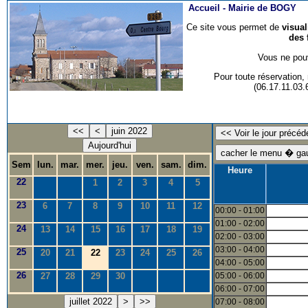
Accueil -
Mairie de BOGY
Ce site vous permet de
visua
des 
Vous ne pouv
Pour toute réservation
(06.17.11.03
<<
<
juin 2022
Aujourd'hui
Sem
lun.
mar.
mer.
jeu.
ven.
sam.
dim.
Heure
22
1
2
3
4
5
23
6
7
8
9
10
11
12
00:00 - 01:00
01:00 - 02:00
24
13
14
15
16
17
18
19
02:00 - 03:00
03:00 - 04:00
25
20
21
22
23
24
25
26
04:00 - 05:00
26
27
28
29
30
05:00 - 06:00
06:00 - 07:00
juillet 2022
>
>>
07:00 - 08:00