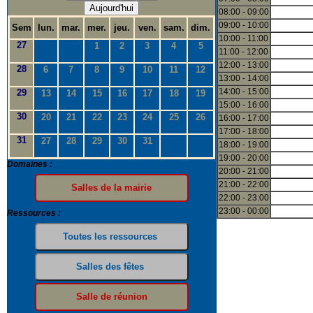
Aujourd'hui
08:00 - 09:00
09:00 - 10:00
Sem
lun.
mar.
mer.
jeu.
ven.
sam.
dim.
10:00 - 11:00
27
1
2
3
4
5
11:00 - 12:00
12:00 - 13:00
28
6
7
8
9
10
11
12
13:00 - 14:00
14:00 - 15:00
29
13
14
15
16
17
18
19
15:00 - 16:00
30
20
21
22
23
24
25
26
16:00 - 17:00
17:00 - 18:00
31
27
28
29
30
31
18:00 - 19:00
19:00 - 20:00
Domaines :
20:00 - 21:00
21:00 - 22:00
22:00 - 23:00
23:00 - 00:00
Ressources :