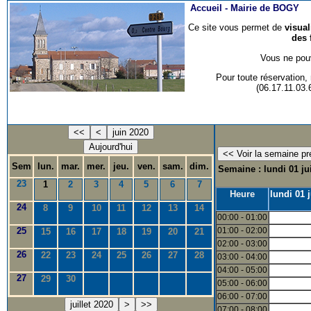
Accueil -
Mairie de BOGY
Ce site vous permet de
visua
des 
Vous ne pouv
Pour toute réservation
(06.17.11.03
<<
<
juin 2020
Aujourd'hui
Sem
lun.
mar.
mer.
jeu.
ven.
sam.
dim.
Semaine : lundi 01 ju
23
1
2
3
4
5
6
7
Heure
lundi 01 
24
8
9
10
11
12
13
14
00:00 - 01:00
25
01:00 - 02:00
15
16
17
18
19
20
21
02:00 - 03:00
26
22
23
24
25
26
27
28
03:00 - 04:00
04:00 - 05:00
27
29
30
05:00 - 06:00
06:00 - 07:00
juillet 2020
>
>>
07:00 - 08:00