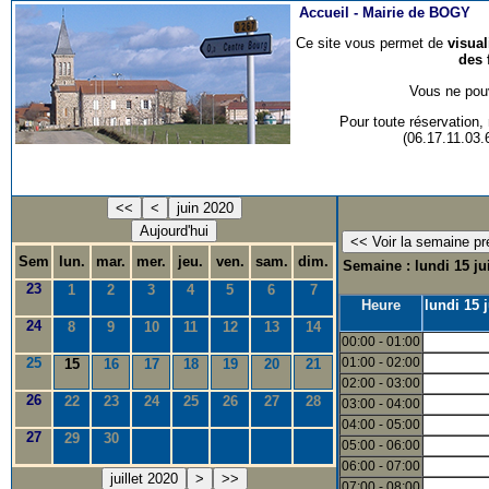
Accueil -
Mairie de BOGY
Ce site vous permet de
visua
des 
Vous ne pouv
Pour toute réservation
(06.17.11.03
<<
<
juin 2020
Aujourd'hui
Sem
lun.
mar.
mer.
jeu.
ven.
sam.
dim.
Semaine : lundi 15 ju
23
1
2
3
4
5
6
7
Heure
lundi 15 
24
8
9
10
11
12
13
14
00:00 - 01:00
25
01:00 - 02:00
15
16
17
18
19
20
21
02:00 - 03:00
26
22
23
24
25
26
27
28
03:00 - 04:00
04:00 - 05:00
27
29
30
05:00 - 06:00
06:00 - 07:00
juillet 2020
>
>>
07:00 - 08:00