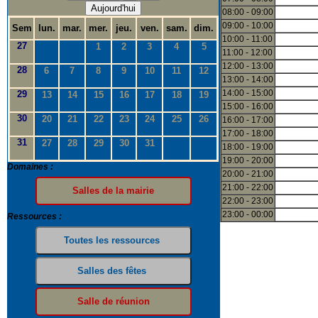
Aujourd'hui
08:00 - 09:00
09:00 - 10:00
Sem
lun.
mar.
mer.
jeu.
ven.
sam.
dim.
10:00 - 11:00
27
1
2
3
4
5
11:00 - 12:00
12:00 - 13:00
28
6
7
8
9
10
11
12
13:00 - 14:00
14:00 - 15:00
29
13
14
15
16
17
18
19
15:00 - 16:00
30
20
21
22
23
24
25
26
16:00 - 17:00
17:00 - 18:00
31
27
28
29
30
31
18:00 - 19:00
19:00 - 20:00
Domaines :
20:00 - 21:00
21:00 - 22:00
22:00 - 23:00
23:00 - 00:00
Ressources :