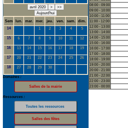
08:00 - 09:00
avril 2020
>
>>
09:00 - 10:00
Aujourd'hui
10:00 - 11:00
Sem
lun.
mar.
mer.
jeu.
ven.
sam.
dim.
11:00 - 12:00
12:00 - 13:00
14
1
2
3
4
5
13:00 - 14:00
14:00 - 15:00
15
6
7
8
9
10
11
12
15:00 - 16:00
16
13
14
15
16
17
18
19
16:00 - 17:00
17:00 - 18:00
17
20
21
22
23
24
25
26
18:00 - 19:00
19:00 - 20:00
18
27
28
29
30
20:00 - 21:00
21:00 - 22:00
Domaines :
22:00 - 23:00
23:00 - 00:00
Ressources :