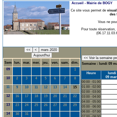
Accueil -
Mairie de BOGY
Ce site vous permet de
visua
des 
Vous ne pouv
Pour toute réservation
(06.17.11.03
<<
<
mars 2020
Aujourd'hui
Sem
lun.
mar.
mer.
jeu.
ven.
sam.
dim.
Semaine : lundi 09 ma
09
1
Heure
lundi
09 mar
10
2
3
4
5
6
7
8
00:00 - 01:00
11
01:00 - 02:00
9
10
11
12
13
14
15
02:00 - 03:00
12
16
17
18
19
20
21
22
03:00 - 04:00
04:00 - 05:00
13
23
24
25
26
27
28
29
05:00 - 06:00
06:00 - 07:00
14
30
31
07:00 - 08:00