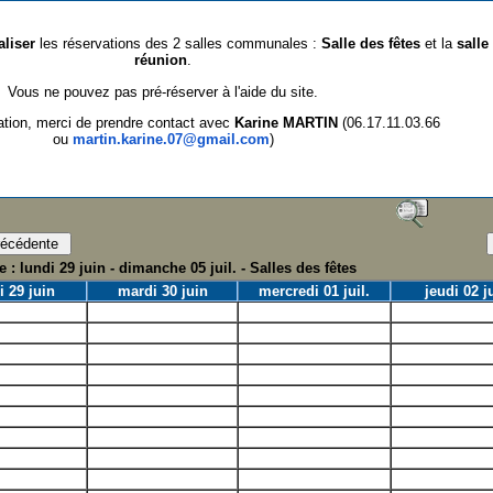
aliser
les réservations des 2 salles communales :
Salle des fêtes
et la
salle
réunion
.
Vous ne pouvez pas pré-réserver à l'aide du site.
ation, merci de prendre contact avec
Karine MARTIN
(06.17.11.03.66
ou
martin.karine.07@gmail.com
)
 : lundi 29 juin - dimanche 05 juil. - Salles des fêtes
i 29 juin
mardi 30 juin
mercredi 01 juil.
jeudi 02 ju