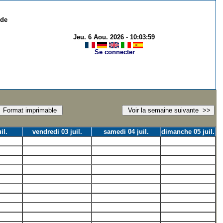
 de
Jeu. 6 Aou. 2026
-
10:03:59
Se connecter
il.
vendredi 03 juil.
samedi 04 juil.
dimanche 05 juil.