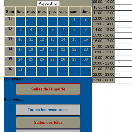
09:00 - 10:00
Aujourd'hui
10:00 - 11:00
Sem
lun.
mar.
mer.
jeu.
ven.
sam.
dim.
11:00 - 12:00
12:00 - 13:00
31
1
2
13:00 - 14:00
32
3
4
5
6
7
8
9
14:00 - 15:00
15:00 - 16:00
33
10
11
12
13
14
15
16
16:00 - 17:00
17:00 - 18:00
34
17
18
19
20
21
22
23
18:00 - 19:00
19:00 - 20:00
35
24
25
26
27
28
29
30
20:00 - 21:00
36
21:00 - 22:00
31
22:00 - 23:00
Domaines :
23:00 - 00:00
Ressources :