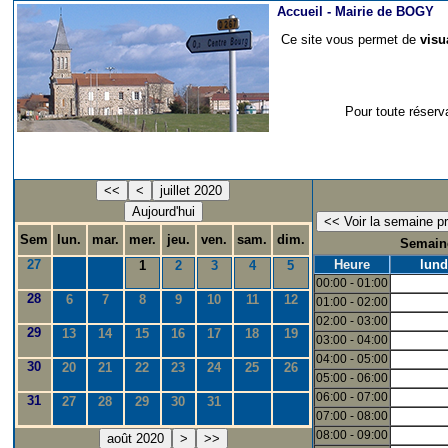
Accueil -
Mairie de BOGY
Ce site vous permet de
visu
Pour toute réserv
<<
<
juillet 2020
Aujourd'hui
Sem
lun.
mar.
mer.
jeu.
ven.
sam.
dim.
Semaine
27
Heure
lund
1
2
3
4
5
00:00 - 01:00
28
6
7
8
9
10
11
12
01:00 - 02:00
02:00 - 03:00
29
13
14
15
16
17
18
19
03:00 - 04:00
04:00 - 05:00
30
20
21
22
23
24
25
26
05:00 - 06:00
06:00 - 07:00
31
27
28
29
30
31
07:00 - 08:00
08:00 - 09:00
août 2020
>
>>