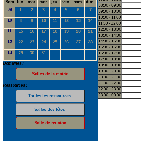
Sem
lun.
mar.
mer.
jeu.
ven.
sam.
dim.
08:00 - 09:00
09
1
2
3
4
5
6
7
09:00 - 10:00
10:00 - 11:00
10
8
9
10
11
12
13
14
11:00 - 12:00
12:00 - 13:00
11
15
16
17
18
19
20
21
13:00 - 14:00
14:00 - 15:00
12
22
23
24
25
26
27
28
15:00 - 16:00
13
29
30
31
16:00 - 17:00
17:00 - 18:00
Domaines :
18:00 - 19:00
19:00 - 20:00
20:00 - 21:00
21:00 - 22:00
Ressources :
22:00 - 23:00
23:00 - 00:00