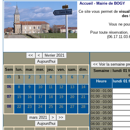
Accueil -
Mairie de BOGY
Ce site vous permet de
visua
des 
Vous ne pouv
Pour toute réservation
(06.17.11.03
<<
<
février 2021
Aujourd'hui
Sem
lun.
mar.
mer.
jeu.
ven.
sam.
dim.
Semaine : lundi 01 fé
05
1
2
3
4
5
6
7
Heure
lundi 01 f
06
8
9
10
11
12
13
14
00:00 - 01:00
07
01:00 - 02:00
15
16
17
18
19
20
21
02:00 - 03:00
08
22
23
24
25
26
27
28
03:00 - 04:00
04:00 - 05:00
mars 2021
>
>>
05:00 - 06:00
Aujourd'hui
06:00 - 07:00
07:00 - 08:00