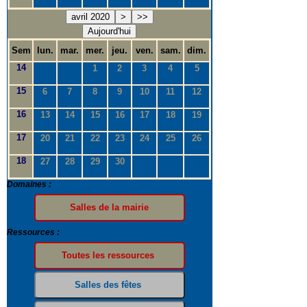
avril 2020
>
>>
Aujourd'hui
Sem
lun.
mar.
mer.
jeu.
ven.
sam.
dim.
14
1
2
3
4
5
15
6
7
8
9
10
11
12
16
13
14
15
16
17
18
19
17
20
21
22
23
24
25
26
18
27
28
29
30
Domaines :
Ressources :