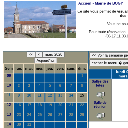
Accueil -
Mairie de BOGY
Ce site vous permet de
visua
des 
Vous ne pouv
Pour toute réservation
(06.17.11.03
<<
<
mars 2020
Aujourd'hui
Sem
lun.
mar.
mer.
jeu.
ven.
sam.
dim.
lundi 
09
1
mars
Salles des
10
2
3
4
5
6
7
8
fêtes
11
9
10
11
12
13
14
15
Salle de
12
16
17
18
19
20
21
22
réunion
13
23
24
25
26
27
28
29
14
30
31