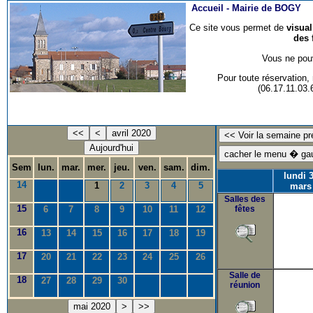
Accueil -
Mairie de BOGY
Ce site vous permet de
visua
des 
Vous ne pouv
Pour toute réservation
(06.17.11.03
<<
<
avril 2020
Aujourd'hui
Sem
lun.
mar.
mer.
jeu.
ven.
sam.
dim.
lundi 
14
1
2
3
4
5
mars
Salles des
15
6
7
8
9
10
11
12
fêtes
16
13
14
15
16
17
18
19
17
20
21
22
23
24
25
26
Salle de
18
27
28
29
30
réunion
mai 2020
>
>>