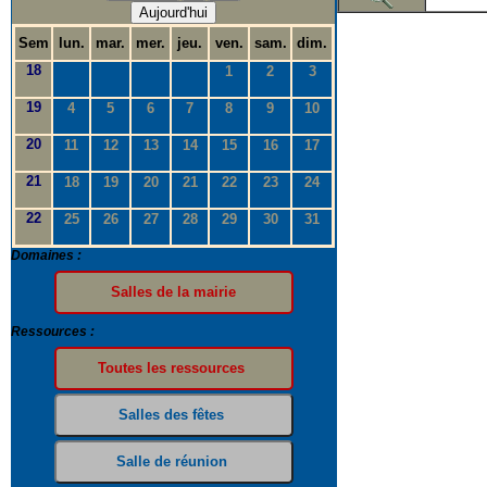
Aujourd'hui
Sem
lun.
mar.
mer.
jeu.
ven.
sam.
dim.
18
1
2
3
19
4
5
6
7
8
9
10
20
11
12
13
14
15
16
17
21
18
19
20
21
22
23
24
22
25
26
27
28
29
30
31
Domaines :
Ressources :