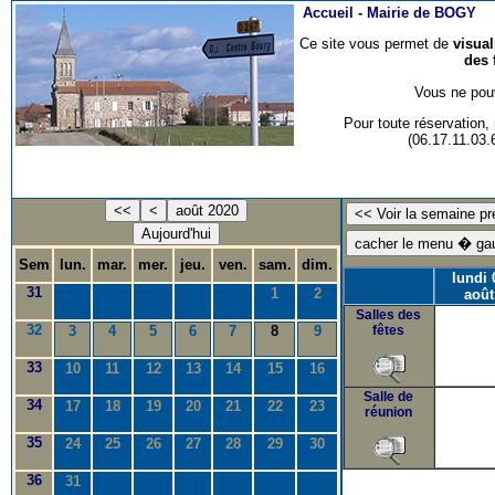
Accueil -
Mairie de BOGY
Ce site vous permet de
visua
des 
Vous ne pouv
Pour toute réservation
(06.17.11.03
<<
<
août 2020
Aujourd'hui
Sem
lun.
mar.
mer.
jeu.
ven.
sam.
dim.
lundi 
31
1
2
août
Salles des
32
3
4
5
6
7
8
9
fêtes
33
10
11
12
13
14
15
16
Salle de
34
17
18
19
20
21
22
23
réunion
35
24
25
26
27
28
29
30
36
31