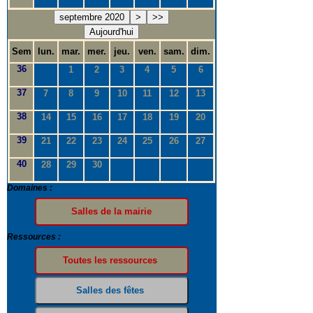
septembre 2020
>
>>
Aujourd'hui
Sem
lun.
mar.
mer.
jeu.
ven.
sam.
dim.
36
1
2
3
4
5
6
37
7
8
9
10
11
12
13
38
14
15
16
17
18
19
20
39
21
22
23
24
25
26
27
40
28
29
30
Domaines :
Ressources :