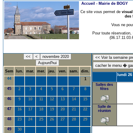
Accueil -
Mairie de BOGY
Ce site vous permet de
visua
des 
Vous ne pouv
Pour toute réservation
(06.17.11.03
<<
<
novembre 2020
Aujourd'hui
Sem
lun.
mar.
mer.
jeu.
ven.
sam.
dim.
lundi 26
44
1
Salles des
45
2
3
4
5
6
7
8
fêtes
46
9
10
11
12
13
14
15
Salle de
47
16
17
18
19
20
21
22
réunion
48
23
24
25
26
27
28
29
49
30