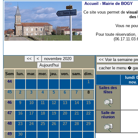
Accueil -
Mairie de BOGY
Ce site vous permet de
visua
des 
Vous ne pouv
Pour toute réservation
(06.17.11.03
<<
<
novembre 2020
Aujourd'hui
Sem
lun.
mar.
mer.
jeu.
ven.
sam.
dim.
lundi 
44
1
nov.
Salles des
45
2
3
4
5
6
7
8
fêtes
46
9
10
11
12
13
14
15
47
Salle de
16
17
18
19
20
21
22
réunion
48
23
24
25
26
27
28
29
49
30