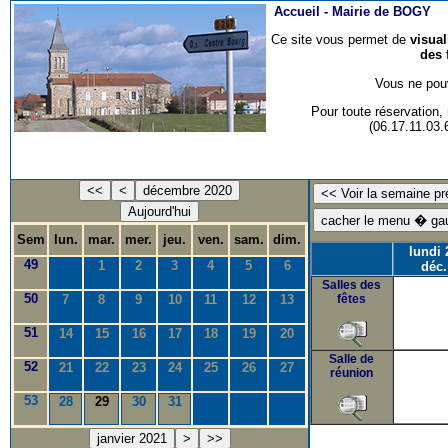
Accueil -
Mairie de BOGY
Ce site vous permet de
visua
des 
Vous ne pouv
Pour toute réservation
(06.17.11.03
<<
<
décembre 2020
Aujourd'hui
Sem
lun.
mar.
mer.
jeu.
ven.
sam.
dim.
lundi 
49
1
2
3
4
5
6
déc.
Salles des
50
7
8
9
10
11
12
13
fêtes
51
14
15
16
17
18
19
20
Salle de
52
21
22
23
24
25
26
27
réunion
53
28
29
30
31
janvier 2021
>
>>