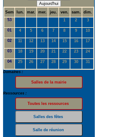
Aujourd'hui
Sem
lun.
mar.
mer.
jeu.
ven.
sam.
dim.
53
1
2
3
01
4
5
6
7
8
9
10
02
11
12
13
14
15
16
17
03
18
19
20
21
22
23
24
04
25
26
27
28
29
30
31
Domaines :
Ressources :