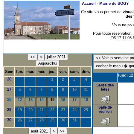
Accueil -
Mairie de BOGY
Ce site vous permet de
visua
des 
Vous ne pouv
Pour toute réservation
(06.17.11.03
<<
<
juillet 2021
Aujourd'hui
Sem
lun.
mar.
mer.
jeu.
ven.
sam.
dim.
lundi 12 
26
1
2
3
4
Salles des
27
5
6
7
8
9
10
11
fêtes
28
12
13
14
15
16
17
18
Salle de
29
19
20
21
22
23
24
25
réunion
30
26
27
28
29
30
31
août 2021
>
>>