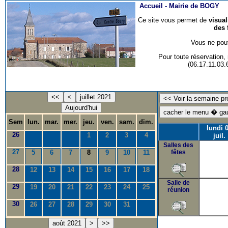
Accueil -
Mairie de BOGY
Ce site vous permet de
visua
des 
Vous ne pouv
Pour toute réservation
(06.17.11.03
<<
<
juillet 2021
Aujourd'hui
Sem
lun.
mar.
mer.
jeu.
ven.
sam.
dim.
lundi 
26
1
2
3
4
juil.
Salles des
27
5
6
7
8
9
10
11
fêtes
28
12
13
14
15
16
17
18
Salle de
29
19
20
21
22
23
24
25
réunion
30
26
27
28
29
30
31
août 2021
>
>>