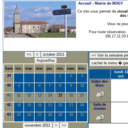
Accueil -
Mairie de BOGY
Ce site vous permet de
visua
des 
Vous ne pouv
Pour toute réservation
(06.17.11.03
<<
<
octobre 2021
Aujourd'hui
Sem
lun.
mar.
mer.
jeu.
ven.
sam.
dim.
lundi 1
39
1
2
3
oct.
Salles des
40
4
5
6
7
8
9
10
fêtes
41
11
12
13
14
15
16
17
42
Salle de
18
19
20
21
22
23
24
réunion
43
25
26
27
28
29
30
31
novembre 2021
>
>>