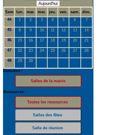
Aujourd'hui
Sem
lun.
mar.
mer.
jeu.
ven.
sam.
dim.
44
1
2
3
4
5
6
7
45
8
9
10
11
12
13
14
46
15
16
17
18
19
20
21
47
22
23
24
25
26
27
28
48
29
30
Domaines :
Ressources :