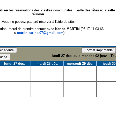
aliser
les réservations des 2 salles communales :
Salle des fêtes
et la
salle
réunion
.
Vous ne pouvez pas pré-réserver à l'aide du site.
ation, merci de prendre contact avec
Karine MARTIN
(06.17.11.03.66
ou
martin.karine.07@gmail.com
)
lundi 27 déc. au dimanche 02 janv. - To
lundi 27 déc.
mardi 28 déc.
mercredi 29 déc.
jeudi 30