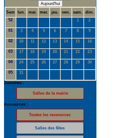
Aujourd'hui
Sem
lun.
mar.
mer.
jeu.
ven.
sam.
dim.
52
1
2
01
3
4
5
6
7
8
9
02
10
11
12
13
14
15
16
03
17
18
19
20
21
22
23
04
24
25
26
27
28
29
30
05
31
Domaines :
Ressources :