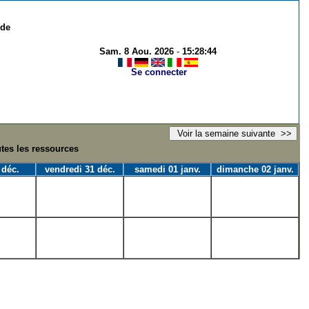
 de
Sam. 8 Aou. 2026
-
15:28:44
Se connecter
utes les ressources
 déc.
vendredi 31 déc.
samedi 01 janv.
dimanche 02 janv.