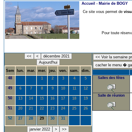
Accueil -
Mairie de BOGY
Ce site vous permet de
visu
Pour toute réserv
<<
<
décembre 2021
Aujourd'hui
Sem
lun.
mar.
mer.
jeu.
ven.
sam.
dim.
48
Salles des fêtes
1
2
3
4
5
49
6
7
8
9
10
11
12
Salle de réunion
50
13
14
15
16
17
18
19
51
20
21
22
23
24
25
26
52
27
28
29
30
31
janvier 2022
>
>>