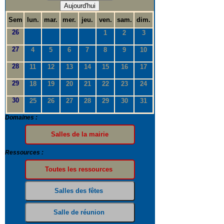
Aujourd'hui
Sem
lun.
mar.
mer.
jeu.
ven.
sam.
dim.
26
1
2
3
27
4
5
6
7
8
9
10
28
11
12
13
14
15
16
17
29
18
19
20
21
22
23
24
30
25
26
27
28
29
30
31
Domaines :
Ressources :