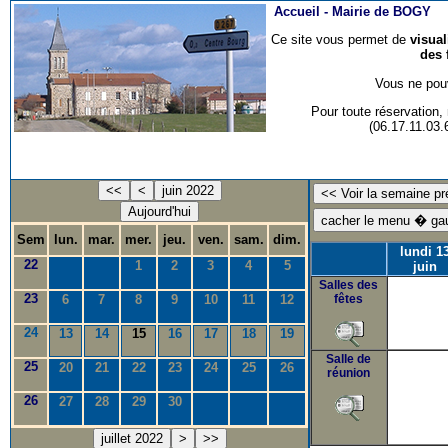
Accueil -
Mairie de BOGY
Ce site vous permet de
visua
des 
Vous ne pouv
Pour toute réservation
(06.17.11.03
<<
<
juin 2022
Aujourd'hui
Sem
lun.
mar.
mer.
jeu.
ven.
sam.
dim.
lundi 1
22
1
2
3
4
5
juin
Salles des
23
6
7
8
9
10
11
12
fêtes
24
13
14
15
16
17
18
19
Salle de
25
20
21
22
23
24
25
26
réunion
26
27
28
29
30
juillet 2022
>
>>