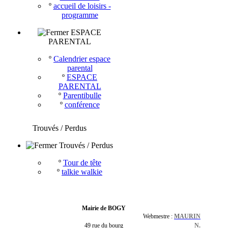
º
accueil de loisirs -
programme
ESPACE
PARENTAL
º
Calendrier espace
parental
º
ESPACE
PARENTAL
º
Parentibulle
º
conférence
Trouvés / Perdus
Trouvés / Perdus
º
Tour de tête
º
talkie walkie
Mairie de BOGY
Webmestre :
MAURIN
49 rue du bourg
N.