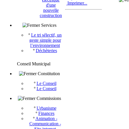
Imprimer...
d'une
nouvelle
construction
Services
º
Le tri sélectif, un
geste simple pour
l’environnement
º
Déchèteries
Conseil Municipal
Constitution
º
Le Conseil
º
Le Conseil
Commissions
º
Urbanisme
º
Finances
º
Animation -
Communication -
Site internet