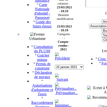
naissance
création :
º
Carte
25/03/2021
Nationale
- 18:19
d'identité -
C
Dernière
Passeport
modification
º
Guide des
:
futurs époux
25/03/2021
- 18:19
Catégorie
:
-
Urbanisme
Compte-
rendus -
º
Consultation
2021
Le
du PLUIH
º
Guichet
º
Croq P
unique
º
Foo
º
Permis de
construire
º
Déclaration
de travaux
º
Autorisations
d'urbanisme et
Prévisualiser...
Taxes
º
Raccordement
électrique