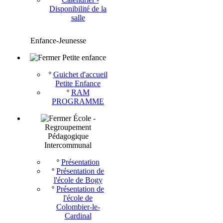
Disponibilité de la
salle
Enfance-Jeunesse
Petite enfance
º
Guichet d'accueil
Petite Enfance
º
RAM
PROGRAMME
École -
Regroupement
Pédagogique
Intercommunal
º
Présentation
º
Présentation de
l'école de Bogy
º
Présentation de
l'école de
Colombier-le-
Cardinal