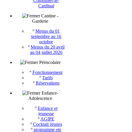
Colombier-le-
Cardinal
Cantine -
Garderie
º
Menus du 01
septembre au 16
octobre
º
Menus du 20 avril
au 04 juillet 2026
Périscolaire
º
Fonctionnement
º
Tarifs
º
Réservations
Enfance-
Adolescence
º
Enfance et
jeunesse
º
AGIPE
º
Cocktail Jeunes
º
programme ete