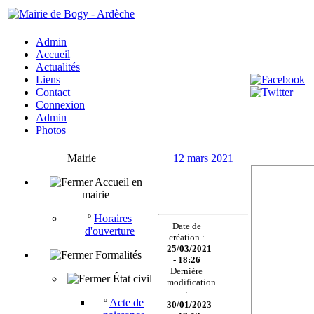
Admin
Accueil
Actualités
Liens
Contact
Connexion
Admin
Photos
Mairie
12 mars 2021
Accueil en
mairie
º
Horaires
Date de
d'ouverture
création :
25/03/2021
Formalités
- 18:26
Dernière
État civil
modification
:
º
Acte de
30/01/2023