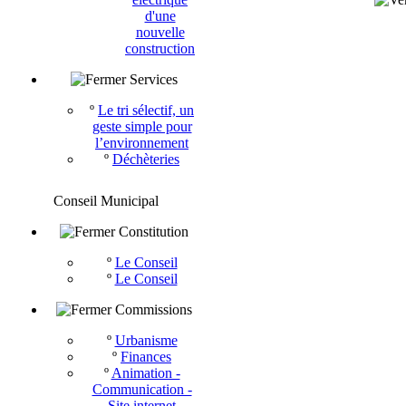
d'une
nouvelle
construction
Services
º
Le tri sélectif, un
geste simple pour
l’environnement
º
Déchèteries
Conseil Municipal
Constitution
º
Le Conseil
º
Le Conseil
Commissions
º
Urbanisme
º
Finances
º
Animation -
Communication -
Site internet