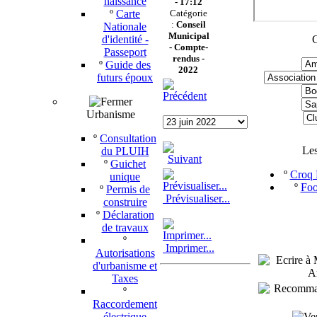
naissance
- 17:12
º
Carte
Catégorie
:
Conseil
Nationale
Municipal
d'identité -
C
-
Compte-
Passeport
rendus -
º
Guide des
2022
futurs époux
Urbanisme
º
Consultation
Le
du PLUIH
º
Guichet
º
Croq P
unique
º
Foo
º
Permis de
Prévisualiser...
construire
º
Déclaration
de travaux
º
Imprimer...
Autorisations
d'urbanisme et
Taxes
º
Raccordement
électrique