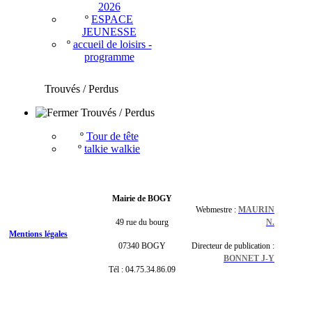
2026
º
ESPACE
JEUNESSE
º
accueil de loisirs -
programme
Trouvés / Perdus
Trouvés / Perdus
º
Tour de tête
º
talkie walkie
Mairie de BOGY
Webmestre :
MAURIN
49 rue du bourg
N.
Mentions légales
07340 BOGY
Directeur de publication :
BONNET J-Y
Tél : 04.75.34.86.09