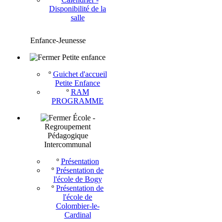
Disponibilité de la
salle
Enfance-Jeunesse
Petite enfance
º
Guichet d'accueil
Petite Enfance
º
RAM
PROGRAMME
École -
Regroupement
Pédagogique
Intercommunal
º
Présentation
º
Présentation de
l'école de Bogy
º
Présentation de
l'école de
Colombier-le-
Cardinal