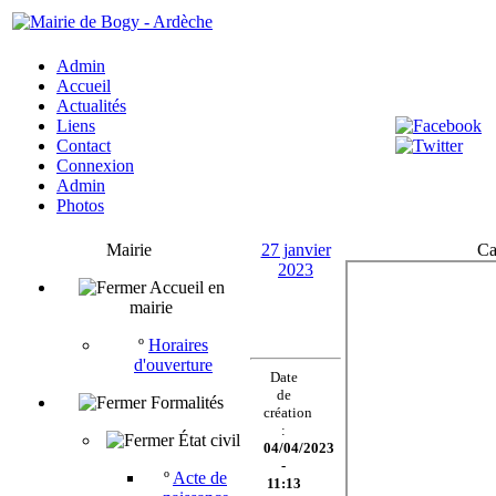
Admin
Accueil
Actualités
Liens
Contact
Connexion
Admin
Photos
Mairie
27 janvier
Ca
2023
Accueil en
mairie
º
Horaires
d'ouverture
Date
de
Formalités
création
:
État civil
04/04/2023
-
º
Acte de
11:13