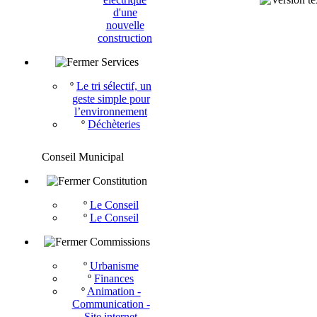
d'une
nouvelle
construction
Services
º
Le tri sélectif, un
geste simple pour
l’environnement
º
Déchèteries
Conseil Municipal
Constitution
º
Le Conseil
º
Le Conseil
Commissions
º
Urbanisme
º
Finances
º
Animation -
Communication -
Site internet