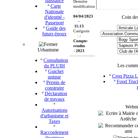
naissance
Dernière
º
Carte
modification
Nationale
:
04/04/2023
d'identité -
Coin des
-
Passeport
11:13
º
Guide des
Catégorie
futurs époux
:
-
Compte-
rendus
Urbanisme
-
2023
º
Consultation
Les comme
du PLUIH
º
Guichet
º
Croq Pizza Le
unique
º
Food Truck
º
Permis de
construire
º
Déclaration
de travaux
º
Webmas
Autorisations
d'urbanisme et
Taxes
º
Raccordement
électrique