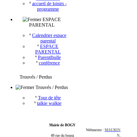
º
accueil de loisirs -
programme
ESPACE
PARENTAL
º
Calendrier espace
parental
º
ESPACE
PARENTAL
º
Parentibulle
º
conférence
Trouvés / Perdus
Trouvés / Perdus
º
Tour de tête
º
talkie walkie
Mairie de BOGY
Webmestre :
MAURIN
49 rue du bourg
N.