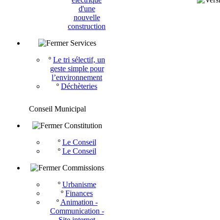
d'une
nouvelle
construction
Services
º
Le tri sélectif, un
geste simple pour
l’environnement
º
Déchèteries
Conseil Municipal
Constitution
º
Le Conseil
º
Le Conseil
Commissions
º
Urbanisme
º
Finances
º
Animation -
Communication -
Site internet