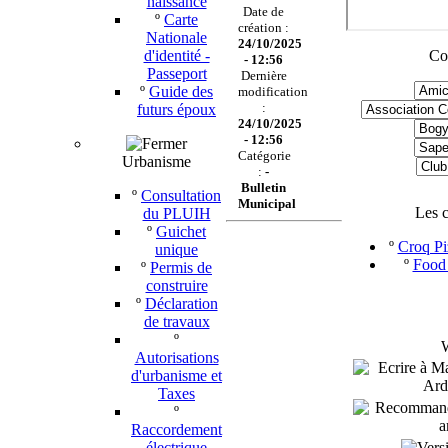
naissance
Date de
º
Carte
création :
Nationale
24/10/2025
d'identité -
Co
- 12:56
Passeport
Dernière
º
Guide des
modification
:
futurs époux
24/10/2025
- 12:56
Catégorie
Urbanisme
:
-
Bulletin
º
Consultation
Municipal
Les 
du PLUIH
º
Guichet
º
Croq Pi
unique
º
Food 
º
Permis de
construire
º
Déclaration
de travaux
º
W
Autorisations
d'urbanisme et
Taxes
º
Raccordement
électrique