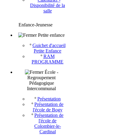
Disponibilité de la
salle
Enfance-Jeunesse
Petite enfance
º
Guichet d'accueil
Petite Enfance
º
RAM
PROGRAMME
École -
Regroupement
Pédagogique
Intercommunal
º
Présentation
º
Présentation de
l'école de Bogy
º
Présentation de
l'école de
Colombier-le-
Cardinal