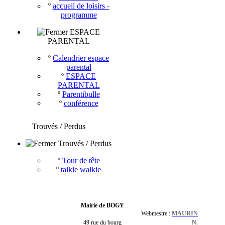
º
accueil de loisirs -
programme
ESPACE
PARENTAL
º
Calendrier espace
parental
º
ESPACE
PARENTAL
º
Parentibulle
º
conférence
Trouvés / Perdus
Trouvés / Perdus
º
Tour de tête
º
talkie walkie
Mairie de BOGY
Webmestre :
MAURIN
49 rue du bourg
N.