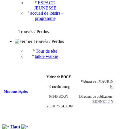
º
ESPACE
JEUNESSE
º
accueil de loisirs -
programme
Trouvés / Perdus
Trouvés / Perdus
º
Tour de tête
º
talkie walkie
Mairie de BOGY
Webmestre :
MAURIN
49 rue du bourg
N.
Mentions légales
07340 BOGY
Directeur de publication :
BONNET J-Y
Tél : 04.75.34.86.09
Haut