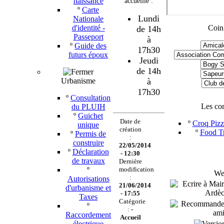
naissance
accueille :
º
Carte
Lundi
Nationale
d'identité -
Coin
de 14h
Passeport
à
º
Guide des
17h30
futurs époux
Jeudi
de 14h
Urbanisme
à
17h30
º
Consultation
Les co
du PLUIH
º
Guichet
Date de
º
Croq Pizz
unique
création
º
Food Tr
º
Permis de
:
construire
22/05/2014
º
Déclaration
- 12:30
de travaux
Dernière
º
modification
Web
:
Autorisations
21/06/2014
d'urbanisme et
- 17:55
Taxes
Catégorie
º
:
-
Raccordement
Accueil
électrique