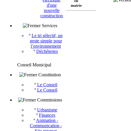
en
d'une
mairie
nouvelle
construction
Services
º
Le tri sélectif, un
geste simple pour
l’environnement
º
Déchèteries
Conseil Municipal
Constitution
º
Le Conseil
º
Le Conseil
Commissions
º
Urbanisme
º
Finances
º
Animation -
Communication -
Site internet